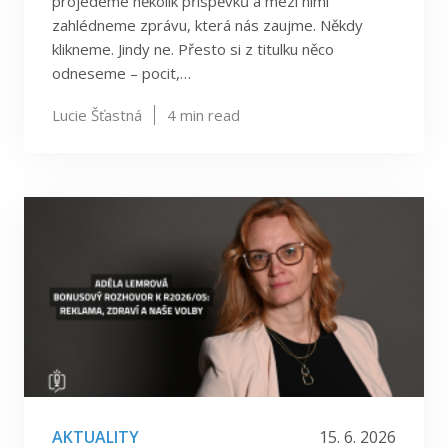
projedeme několik příspěvků a mezi nimi
zahlédneme zprávu, která nás zaujme. Někdy
klikneme. Jindy ne. Přesto si z titulku něco
odneseme – pocit,…
Lucie Šťastná
4
min read
AKTUALITY
15. 6. 2026