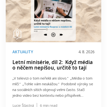
FSV UK
IKSŽ FSV UK
Filtrovat podle kategorie
(1)
Facebook
|
Instagram
Aktuality
Filtrovat podle data
Filtrovat podle tagu
AKTUALITY
4. 8. 2026
Letní minisérie, díl 2: Když média
o něčem nepíšou, určitě to tají
„V televizi o tom neřekli ani slovo.“ „Média o tom
mlčí.“ „Tohle vám neukážou.“ Podobné výroky se
na sociálních sítích objevují velmi často. Stačí
jedno video bez kontextu nebo příspěvek…
Lucie Šťastná
6
min read