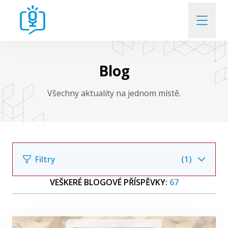
Kdo jsme
Blog
Kdo a o čem diskutuje
Všechny aktuality na jednom místě.
Kde si nás poslechnete
Přehled uplynulých Rozprav
Filtry
(1)
VEŠKERÉ BLOGOVÉ PŘÍSPĚVKY:
67
Kontakt
Filtrovat podle autora