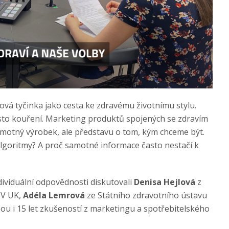
ová tyčinka jako cesta ke zdravému životnímu stylu.
sto kouření. Marketing produktů spojených se zdravím
motný výrobek, ale představu o tom, kým chceme být.
 algoritmy? A proč samotné informace často nestačí k
dividuální odpovědnosti diskutovali
Denisa Hejlová
z
FSV UK,
Adéla Lemrová
ze Státního zdravotního ústavu
bou i 15 let zkušeností z marketingu a spotřebitelského