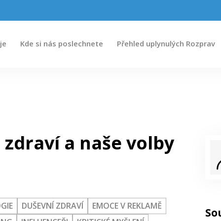
je
Kde si nás poslechnete
Přehled uplynulých Rozprav
 zdraví a naše volby
GIE
DUŠEVNÍ ZDRAVÍ
EMOCE V REKLAMĚ
So