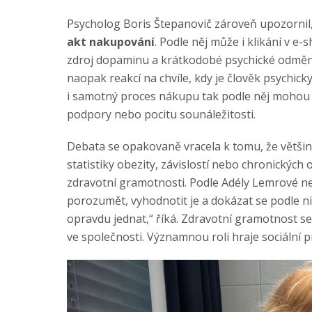
Psycholog Boris Štepanovič zároveň upozornil,
akt nakupování
. Podle něj může i klikání v e
zdroj dopaminu a krátkodobé psychické odměny
naopak reakcí na chvíle, kdy je člověk psychic
i samotný proces nákupu tak podle něj mohou 
podpory nebo pocitu sounáležitosti.
Debata se opakovaně vracela k tomu, že většina
statistiky obezity, závislostí nebo chronickýc
zdravotní gramotnosti. Podle Adély Lemrové nej
porozumět, vyhodnotit je a dokázat se podle nic
opravdu jednat,“ říká. Zdravotní gramotnost se
ve společnosti. Významnou roli hraje sociální p