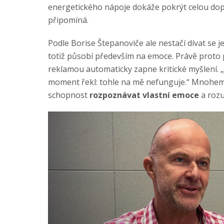
energetického nápoje dokáže pokrýt celou do
připomíná.
Podle Borise Štepanoviče ale nestačí dívat se
totiž působí především na emoce. Právě proto p
reklamou automaticky zapne kritické myšlení. „J
moment řekl: tohle na mě nefunguje.“ Mnohem d
schopnost
rozpoznávat vlastní emoce
a rozu