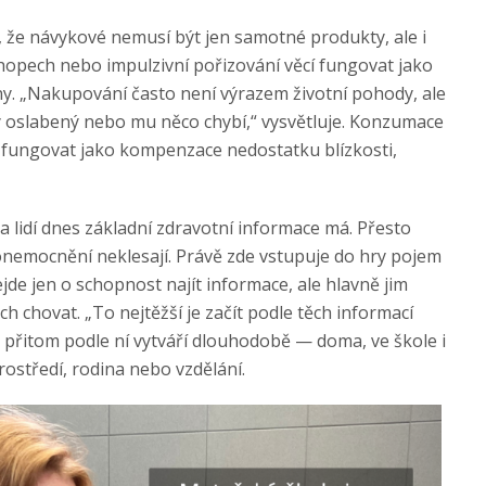
 že návykové nemusí být jen samotné produkty, ale i
-shopech nebo impulzivní pořizování věcí fungovat jako
. „Nakupování často není výrazem životní pohody, ale
ky oslabený nebo mu něco chybí,“ vysvětluje. Konzumace
fungovat jako kompenzace nedostatku blízkosti,
 lidí dnes základní zdravotní informace má. Přesto
h onemocnění neklesají. Právě zde vstupuje do hry pojem
de jen o schopnost najít informace, ale hlavně jim
h chovat. „To nejtěžší je začít podle těch informací
 přitom podle ní vytváří dlouhodobě — doma, ve škole i
rostředí, rodina nebo vzdělání.