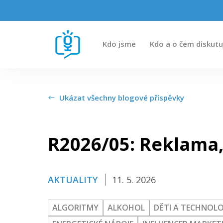
Kdo jsme
Kdo a o čem diskutu
Kdo jsme
Ukázat všechny blogové příspěvky
Kdo a o čem diskutuje
R2026/05: Reklama,
Kde si nás poslechnete
Přehled uplynulých Rozprav
AKTUALITY
11. 5. 2026
ALGORITMY
ALKOHOL
DĚTI A TECHNOLO
Kontakt