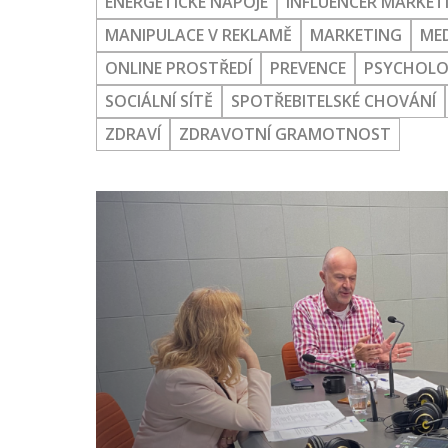
ENERGETICKÉ NÁPOJE
INFLUENCER MARKET
MANIPULACE V REKLAMĚ
MARKETING
ME
FSV UK
ONLINE PROSTŘEDÍ
PREVENCE
PSYCHOLO
IKSŽ FSV UK
SOCIÁLNÍ SÍTĚ
SPOTŘEBITELSKÉ CHOVÁNÍ
Facebook
|
Instagram
ZDRAVÍ
ZDRAVOTNÍ GRAMOTNOST