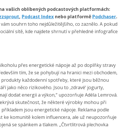
na vašich oblíbených podcastových platformách:
zzsprout
,
Podcast Index
nebo platformě
Podchaser
.
 vám souhrn toho nejdůležitějšího, co zaznělo. A pokud
ociální sítě, kde najdete shrnutí v přehledné infografice
alkoholu přes energetické nápoje až po doplňky stravy
především tím, že se pohybují na hranici mezi obchodem,
o produkty každodenní spotřeby, které jsou běžnou
ří jako něco rizikového. Jsou to ‚zdravé‘ jogurty,
ají dodat energii a výkon,“ upozorňuje Adéla Lemrová.
řekrývá skutečnost, že některé výrobky mohou při
 příkladem jsou energetické nápoje. Reklama podle
st ke komunitě kolem influencera, ale už neupozorňuje
ojená se spánkem a tlakem. „Čtvrtlitrová plechovka