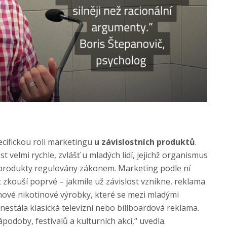
ecifickou roli marketingu
u závislostních produktů
.
st velmi rychle, zvlášť u mladých lidí, jejichž organismus
to produkty regulovány zákonem. Marketing podle ní
t zkouší poprvé – jakmile už závislost vznikne, reklama
a nové nikotinové výrobky, které se mezi mladými
nestála klasická televizní nebo billboardová reklama.
ápodoby, festivalů a kulturních akcí,“ uvedla.