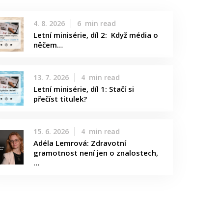
4. 8. 2026
6
min read
Letní minisérie, díl 2: Když média o
něčem…
13. 7. 2026
4
min read
Letní minisérie, díl 1: Stačí si
přečíst titulek?
15. 6. 2026
4
min read
Adéla Lemrová: Zdravotní
gramotnost není jen o znalostech,
…