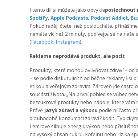
I tento díl si můžete jako obvykle
poslechnout 
Spotify
,
Apple Podcasts
,
Podcast Addict
,
Bu
Pokud raději čtete, než posloucháte, přinášíme
nemáte víc než 2 minuty, podívejte se na naše s
(
Facebook
,
Instagram
).
Reklama neprodává produkt, ale pocit
Produkty, které mohou ovlivňovat zdraví – od 
– se podle diskutujících od běžné reklamy liší 
etikou a veřejným zdravím. Zároveň jde často 
součástí života. „Na první pohled se vůbec netvá
bezcukrové produkty nebo nápoje, které vám m
Právě
jazyk zdraví a výkonu
podle ní často p
dlouhodobé konzumaci zdraví škodit. Typickým
Lemrové slibuje energii, výkon nebo příslušno
na vysoký obsah cukru, kofeinu nebo rizika sp