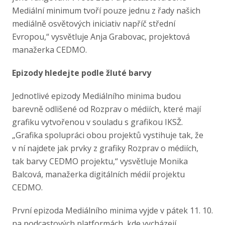
Mediální minimum tvoří pouze jednu z řady našich
mediálně osvětových iniciativ napříč střední
Evropou,“ vysvětluje Anja Grabovac, projektová
manažerka CEDMO.
Epizody hledejte podle žluté barvy
Jednotlivé epizody Mediálního minima budou
barevně odlišené od Rozprav o médiích, které mají
grafiku vytvořenou v souladu s grafikou IKSŽ.
„Grafika spolupráci obou projektů vystihuje tak, že
v ní najdete jak prvky z grafiky Rozprav o médiích,
tak barvy CEDMO projektu,“ vysvětluje Monika
Balcová, manažerka digitálních médií projektu
CEDMO.
První epizoda Mediálního minima vyjde v pátek 11. 10.
na podcastových platformách, kde vycházejí