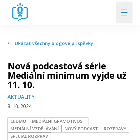
Kdo jsme
Ukázat všechny blogové příspěvky
Kdo a o čem diskutuje
Nová podcastová série
Kde si nás poslechnete
Mediální minimum vyjde už
11. 10.
Přehled uplynulých Rozprav
AKTUALITY
8. 10. 2024
Kontakt
CEDMO
MEDIÁLNÍ GRAMOTNOST
MEDIÁLNÍ VZDĚLÁVÁNÍ
NOVÝ PODCAST
ROZPRAVY
SPECIÁL ROZPRAV