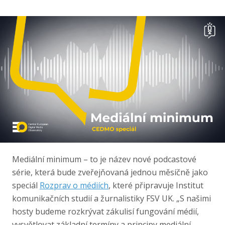
FSV UK
IKSŽ FSV UK
Facebook
|
Instagram
Mediální minimum – to je název nové podcastové
série, která bude zveřejňovaná jednou měsíčně jako
speciál
Rozprav o médiích
, které připravuje Institut
komunikačních studií a žurnalistiky FSV UK. „S našimi
hosty budeme rozkrývat zákulisí fungování médií,
vysvětlovat základní termíny a principy mediální