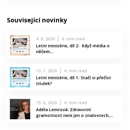
Související novinky
4. 8. 2026
6
min read
Letní minisérie, díl 2: Když média o
něčem…
13. 7. 2026
4
min read
Letní minisérie, díl 1: Stačí si přečíst
titulek?
15. 6. 2026
4
min read
Adéla Lemrová: Zdravotní
gramotnost není jen o znalostech,…