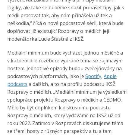
logiky, ale také se budeme snažit přinášet tipy, jak s
médii pracovat tak, aby nám přinášela užitek a
neškodila,“ říká o nové podcastové sérii, která bude
doplňovat již existující Rozpravy o médiích její
moderátorka Lucie Šťastná z IKSŽ.
Mediální minimum bude vycházet jednou měsíčně a
v každém díle rozebere vybrané téma se zajímavým
hostem. Jednotlivé epizody budou zveřejňovány na
podcastových platformách, jako je
Spotify
,
Apple
podcasts
a dalších, a to na profilu podcastu IKSŽ
Rozpravy o médiích. „Mediální minimum je výsledkem
spolupráce projektu Rozpravy o médiích a CEDMO.
Mělo by být doplňkem k diskusnímu podcastu
Rozpravy o médiích, který vydáváme na IKSŽ už od
roku 2022. Zatímco v Rozpravách diskutujeme téma
se třemi hosty z různých perspektiv a tu a tam