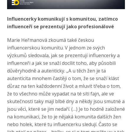
Influencerky komunikují s komunitou, zatímco
influenceři se prezentují jako profesionálové
Marie Heřmanová zkoumá také českou
influencerskou komunitu. V jednom ze svých
výzkumů sledovala, jak se prezentují influencerky a
influenceři a jak se snaží docílit toho, aby působili
důvěryhodně a autenticky. „A u těch žen je ta
autenticita mnohem častěji o tom, že se snaží klást
důraz na ten každodenní život a mluvit třeba o tom,
že to všechno může vypadat na té síti fajn, ale ve
skutečnosti taky mají blbé dny a někdy jsou smutné a
jsou věci, které se jim nedaří. (…) Je to hodně založené
na komunikaci, že to je nějaká komunita dalších žen
nebo holek, které tu influencerku sledují. Často se