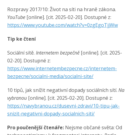
Rozpravy 2017/10: Život na síti na hraně zákona.
YouTube
[online]. [cit. 2025-02-20]. Dostupné z:
https://www.youtube.com/watch?v=0zgEgoTjjWw
Tip ke čtení
Sociální sítě.
Internetem bezpečně
[online]. [cit. 2025-
02-20]. Dostupné z:
https://www.internetembezpecne.cz/internetem-
bezpecne/socialni-media/socialni-site/
10 tipů, jak snížit negativní dopady sociálních sítí.
Na
vybranou
[online]. [cit. 2025-02-20]. Dostupné z:
https://navybranou.cz/dusevni-zdravi/10-tipu-jak-
snizit-negativni-dopady-socialnich-siti/
Pro poučenější čtenáře:
Nejsme občané světa: Od