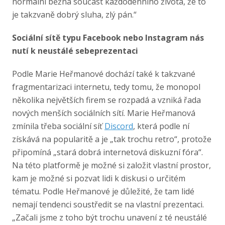
normální běžná součást každodenního života, že to
je takzvaně dobrý sluha, zlý pán.“
Sociální sítě typu Facebook nebo Instagram nás
nutí k neustálé sebeprezentaci
Podle Marie Heřmanové dochází také k takzvané
fragmentarizaci internetu, tedy tomu, že monopol
několika největších firem se rozpadá a vzniká řada
nových menších sociálních sítí. Marie Heřmanová
zmínila třeba sociální síť
Discord
, která podle ní
získává na popularitě a je „tak trochu retro“, protože
připomíná „stará dobrá internetová diskuzní fóra“.
Na této platformě je možné si založit vlastní prostor,
kam je možné si pozvat lidi k diskusi o určitém
tématu. Podle Heřmanové je důležité, že tam lidé
nemají tendenci soustředit se na vlastní prezentaci.
„Začali jsme z toho být trochu unavení z té neustálé