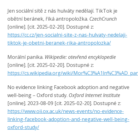
Jen sociální sítě z nás hulváty nedělají. TikTok je
obětní beránek, říká antropoložka.
CzechCrunch
[online]. [cit. 2025-02-20]. Dostupné z:
https://cc.cz/jen-socialni-site-z-nas-hulvaty-nedelaji-
tiktok-je-obetni-beranek-rika-antropolozka/
Morální panika.
Wikipedie: otevřená encyklopedie
[online]. [cit. 2025-02-20]. Dostupné z:
https://cs.wikipedia.org/wiki/Mor%C3%A1ln%C3%AD_pa
No evidence linking Facebook adoption and negative
well-being – Oxford study.
Oxford Internet Institute
[online]. 2023-08-09 [cit. 2025-02-20]. Dostupné z:
https://www.oii.ox.ac.uk/news-events/no-evidence-
linking-facebook-adoption-and-negative-well-being-
oxford-study/