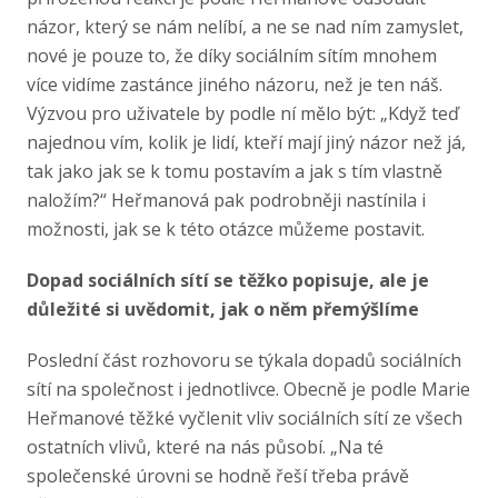
názor, který se nám nelíbí, a ne se nad ním zamyslet,
nové je pouze to, že díky sociálním sítím mnohem
více vidíme zastánce jiného názoru, než je ten náš.
Výzvou pro uživatele by podle ní mělo být: „Když teď
najednou vím, kolik je lidí, kteří mají jiný názor než já,
tak jako jak se k tomu postavím a jak s tím vlastně
naložím?“ Heřmanová pak podrobněji nastínila i
možnosti, jak se k této otázce můžeme postavit.
Dopad sociálních sítí se těžko popisuje, ale je
důležité si uvědomit, jak o něm přemýšlíme
Poslední část rozhovoru se týkala dopadů sociálních
sítí na společnost i jednotlivce. Obecně je podle Marie
Heřmanové těžké vyčlenit vliv sociálních sítí ze všech
ostatních vlivů, které na nás působí. „Na té
společenské úrovni se hodně řeší třeba právě