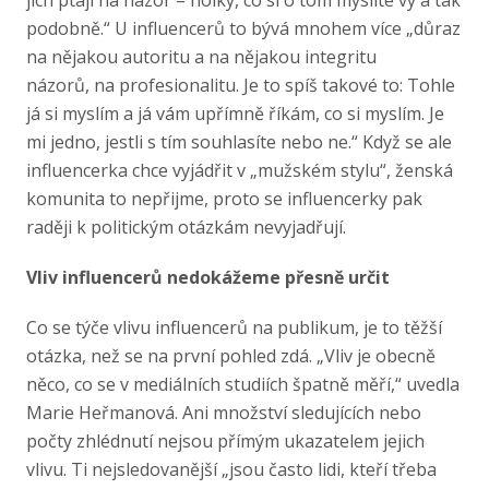
jich ptají na názor – holky, co si o tom myslíte vy a tak
podobně.“ U influencerů to bývá mnohem více „důraz
na nějakou autoritu a na nějakou integritu
názorů, na profesionalitu. Je to spíš takové to: Tohle
já si myslím a já vám upřímně říkám, co si myslím. Je
mi jedno, jestli s tím souhlasíte nebo ne.“ Když se ale
influencerka chce vyjádřit v „mužském stylu“, ženská
komunita to nepřijme, proto se influencerky pak
raději k politickým otázkám nevyjadřují.
Vliv influencerů nedokážeme přesně určit
Co se týče vlivu influencerů na publikum, je to těžší
otázka, než se na první pohled zdá. „Vliv je obecně
něco, co se v mediálních studiích špatně měří,“ uvedla
Marie Heřmanová. Ani množství sledujících nebo
počty zhlédnutí nejsou přímým ukazatelem jejich
vlivu. Ti nejsledovanější „jsou často lidi, kteří třeba