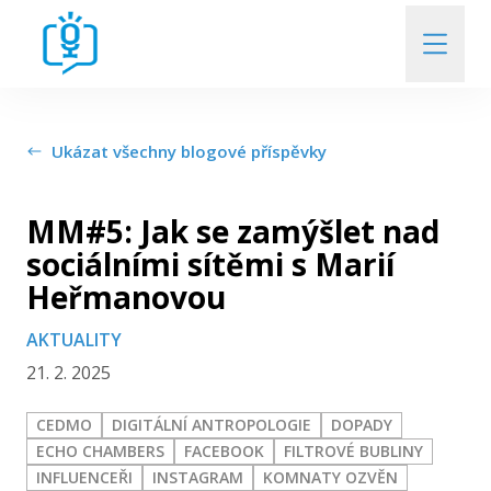
Kdo jsme
Ukázat všechny blogové příspěvky
Kdo a o čem diskutuje
MM#5: Jak se zamýšlet nad
Kde si nás poslechnete
sociálními sítěmi s Marií
Heřmanovou
Přehled uplynulých Rozprav
AKTUALITY
21. 2. 2025
Kontakt
CEDMO
DIGITÁLNÍ ANTROPOLOGIE
DOPADY
ECHO CHAMBERS
FACEBOOK
FILTROVÉ BUBLINY
INFLUENCEŘI
INSTAGRAM
KOMNATY OZVĚN