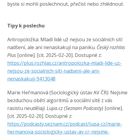
byste si mohli poslechnout, přečíst nebo zhlédnout.
Tipy k poslechu
Antropoložka: Mladí lidé už nejsou ze sociálních sítí
nadšení, ale ani nenaskakují na paniku.
Český rozhlas
Plus
[online]. [cit. 2025-02-20]. Dostupné z:
https://plus.rozhlas.cz/antropolozka-mladi-lide-uz-
nejsou-ze-socialnich-siti-nadseni-ale-ani-
nenaskakuji-9413048
Marie Heřmanová (Sociologický ústav AV ČR): Nejsme
bezduchou obětí algoritmů a sociální sítě z vás
rasistu neudělají.
Lupa.cz (Seznam Podcasty)
[online].
[cit. 2025-02-20]. Dostupné z:
https://podcasty.seznam.cz/podcast/lupa-cz/marie-
hermanova-sociologicky-ustav-av-cr-nejsme-