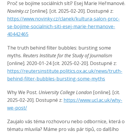
Proč se bojíme sociálních sítí? Esej Marie Heřmanové.
Novinky.cz
[online]. [cit. 2025-02-20]. Dostupné z:
https://www.novinky.cz/clanek/kultura-salon-proc-
se-bojime-socialnich-siti-esej-marie-hermanove-
40442465
The truth behind filter bubbles: bursting some
myths.
Reuters Institute for the Study of Journalism
[online]. 2020-01-24 [cit. 2025-02-20]. Dostupné z:
https://reutersinstitute.politics.ox.ac.uk/news/truth-
behind-filter-bubbles-bursting-some-myths
Why We Post.
University College London
[online]. [cit.
2025-02-20]. Dostupné z:
https://www.ucl.ac.uk/why-
we-post/
Zaujalo vás téma rozhovoru nebo odbornice, která o
tématu mluvila? Máme pro vás pár tipů, co dalšího