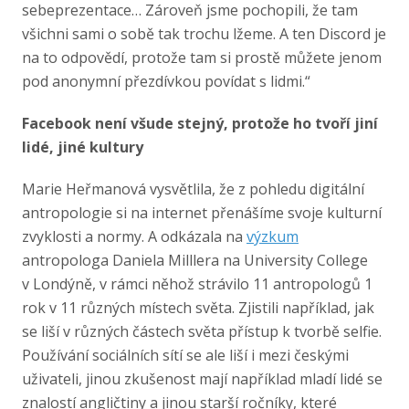
sebeprezentace… Zároveň jsme pochopili, že tam
všichni sami o sobě tak trochu lžeme. A ten Discord je
na to odpovědí, protože tam si prostě můžete jenom
pod anonymní přezdívkou povídat s lidmi.“
Facebook není všude stejný, protože ho tvoří jiní
lidé, jiné kultury
Marie Heřmanová vysvětlila, že z pohledu digitální
antropologie si na internet přenášíme svoje kulturní
zvyklosti a normy. A odkázala na
výzkum
antropologa Daniela Milllera na University College
v Londýně, v rámci něhož strávilo 11 antropologů 1
rok v 11 různých místech světa. Zjistili například, jak
se liší v různých částech světa přístup k tvorbě selfie.
Používání sociálních sítí se ale liší i mezi českými
uživateli, jinou zkušenost mají například mladí lidé se
znalostí angličtiny a jinou starší ročníky, které