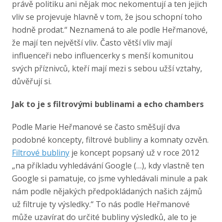
právě politiku ani nějak moc nekomentují a ten jejich
vliv se projevuje hlavně v tom, že jsou schopní toho
hodně prodat.“ Neznamená to ale podle Heřmanové,
že mají ten největší vliv. Často větší vliv mají
influenceři nebo influencerky s menší komunitou
svých příznivců, kteří mají mezi s sebou užší vztahy,
důvěřují si.
Jak to je s filtrovými bublinami a echo chambers
Podle Marie Heřmanové se často směšují dva
podobné koncepty, filtrové bubliny a komnaty ozvěn.
Filtrové bubliny
je koncept popsaný už v roce 2012
„na příkladu vyhledávání Google (…), kdy vlastně ten
Google si pamatuje, co jsme vyhledávali minule a pak
nám podle nějakých předpokládaných našich zájmů
už filtruje ty výsledky.“ To nás podle Heřmanové
může uzavírat do určité bubliny výsledků, ale to je