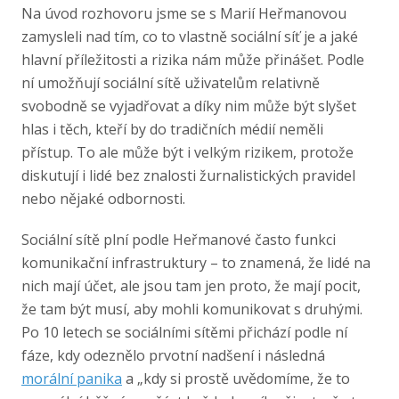
Na úvod rozhovoru jsme se s Marií Heřmanovou
zamysleli nad tím, co to vlastně sociální síť je a jaké
hlavní příležitosti a rizika nám může přinášet. Podle
ní umožňují sociální sítě uživatelům relativně
svobodně se vyjadřovat a díky nim může být slyšet
hlas i těch, kteří by do tradičních médií neměli
přístup. To ale může být i velkým rizikem, protože
diskutují i lidé bez znalosti žurnalistických pravidel
nebo nějaké odbornosti.
Sociální sítě plní podle Heřmanové často funkci
komunikační infrastruktury – to znamená, že lidé na
nich mají účet, ale jsou tam jen proto, že mají pocit,
že tam být musí, aby mohli komunikovat s druhými.
Po 10 letech se sociálními sítěmi přichází podle ní
fáze, kdy odeznělo prvotní nadšení i následná
morální panika
a „kdy si prostě uvědomíme, že to