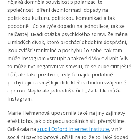
nějaká domnělá souvislost s polarizací té
společnosti, šíření dezinformací, dopady na
politickou kulturu, politickou komunikaci a tak
podobně.“ Co se týče dopadů na jednotlivce, tak se
nejčastěji uvádí otázka psychického zdraví. Zejména
u mladých dívek, které prochází obdobím dospívání,
jsou zvlášť zranitelné a pochybují o sobě, tak tam
může Instagram vstoupit a takové dívky ovlivnit. Vliv
to může být negativní ve smyslu, že se bude cítit ještě
hůř, ale také pozitivní, tedy že najde podobně
pochybující a smýšlející lidi, kteří si budou vzájemně
oporou. Nejde ale jednoduše říct: „Za tohle může
Instagram.“
Marie Heřmanová upozornila také na jiný zajímavý
efekt toho, jak o dopadu sociálních sítí přemýšlíme.
Odkázala na
studii Oxford Internet Institute
, v níž
sociální psychologové „přišli na to, že to, jaký dopad