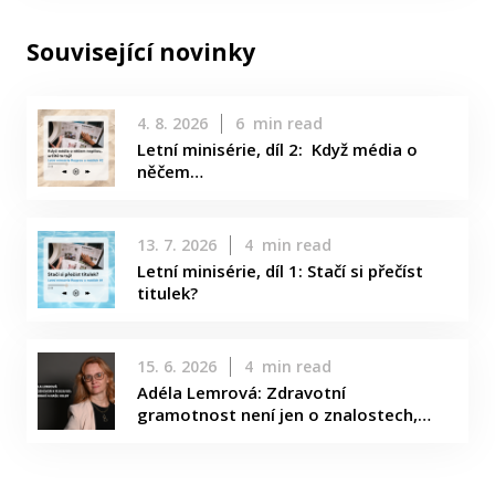
Související novinky
4. 8. 2026
6
min read
Letní minisérie, díl 2: Když média o
něčem…
13. 7. 2026
4
min read
Letní minisérie, díl 1: Stačí si přečíst
titulek?
15. 6. 2026
4
min read
Adéla Lemrová: Zdravotní
gramotnost není jen o znalostech,…