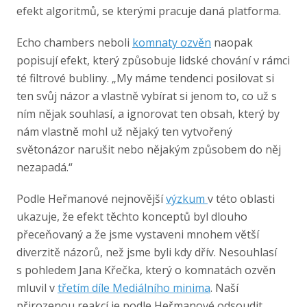
efekt algoritmů, se kterými pracuje daná platforma.
Echo chambers neboli
komnaty ozvěn
naopak
popisují efekt, který způsobuje lidské chování v rámci
té filtrové bubliny. „My máme tendenci posilovat si
ten svůj názor a vlastně vybírat si jenom to, co už s
ním nějak souhlasí, a ignorovat ten obsah, který by
nám vlastně mohl už nějaký ten vytvořený
světonázor narušit nebo nějakým způsobem do něj
nezapadá.“
Podle Heřmanové nejnovější
výzkum
v této oblasti
ukazuje, že efekt těchto konceptů byl dlouho
přeceňovaný a že jsme vystaveni mnohem větší
diverzitě názorů, než jsme byli kdy dřív. Nesouhlasí
s pohledem Jana Křečka, který o komnatách ozvěn
mluvil v
třetím díle Mediálního minima
. Naší
přirozenou reakcí je podle Heřmanové odsoudit