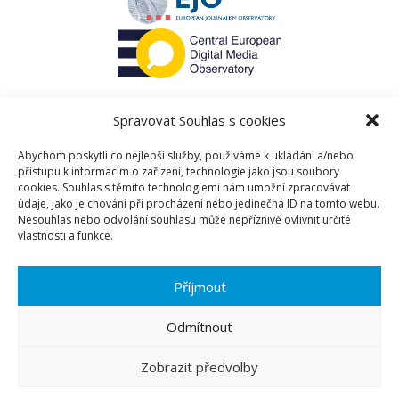
DIGITÁLNÍ VYSÍLÁNÍ
DIGITÁLNÍ WELLBEING
DIGITÁLNÍ WELLBEING
DIGITÁLNÍ WELLBEING DOSPĚLÝCH
DMA
DOPADY
DOPADY AI NA MOZEK
DOPADY AI NA POUŽÍVÁNÍ INTERNETU
Spravovat Souhlas s cookies
DOPADY AI NA SPOLEČNOST
DOPADY DIGITÁLNÍCH MÉDIÍ NA ZDRAVÍ
Abychom poskytli co nejlepší služby, používáme k ukládání a/nebo
DOPADY SLEDOVÁNÍ TELEVIZNÍHO NÁSILÍ
přístupu k informacím o zařízení, technologie jako jsou soubory
DRONY
DSA
DUÁLNÍ SYSTÉM
cookies. Souhlas s těmito technologiemi nám umožní zpracovávat
Rozpravy
údaje, jako je chování při procházení nebo jedinečná ID na tomto webu.
DUŠEVNÍ ZDRAVÍ
DUŠEVNÍ ZDRAVÍ SPORTOVCŮ
Nesouhlas nebo odvolání souhlasu může nepříznivě ovlivnit určité
DŮVĚRA PUBLIKA
DŮVĚRA V MÉDIA
vlastnosti a funkce.
Institut komunikačních studií a žurnalistiky
DŮVĚRA V MÉDIA
DŮVĚRA V POLITIKY
Fakulta sociálních věd
DŮVĚRA VE VĚDU
Smetanovo nábřeží 6
Příjmout
DŮVĚRYHODNOST MEDIÁLNÍCH SDĚLENÍ
Praha 1 110 01
DŮVĚRYHODNOST ZDROJŮ
FSV UK
Odmítnout
DŮVĚRYHODNOST ZPRAVODAJSTVÍ
DŮVĚRYHODNÝ ZDROJ
ECHO CHAMBERS
Menu
Zobrazit předvolby
ECONOMIA
EDUKACE PUBLIKA
EFEKT REKLAMY
EKONOMICKÁ PLURALITA