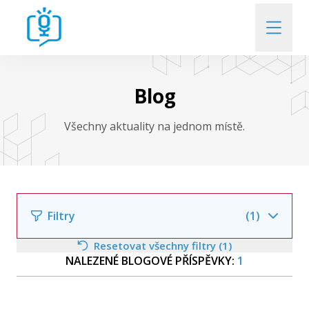
Kdo jsme
Blog
Kdo a o čem diskutuje
Všechny aktuality na jednom místě.
Kde si nás poslechnete
Přehled uplynulých Rozprav
Filtry
(1)
Resetovat všechny filtry (1)
Kontakt
NALEZENÉ BLOGOVÉ PŘÍSPĚVKY:
1
Filtrovat podle autora